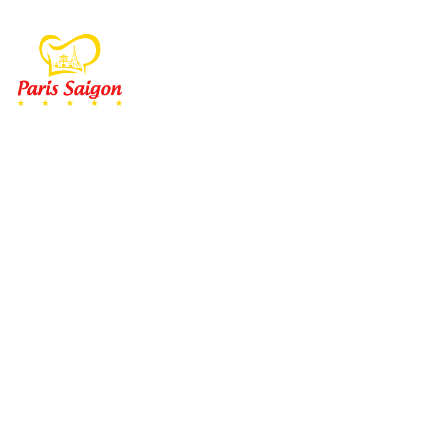
MENU
À EMP
Polic