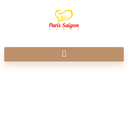
Food Items
ACCUEIL
FOOD ITEMS